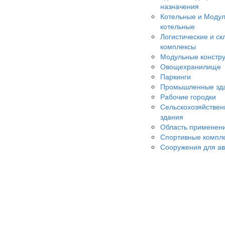
назначения
Котельные и Моду
котельные
Логистические и ск
комплексы
Модульные констр
Овощехранилище
Паркинги
Промышленные зд
Рабочие городки
Сельскохозяйстве
здания
Область применен
Спортивные компл
Сооружения для а