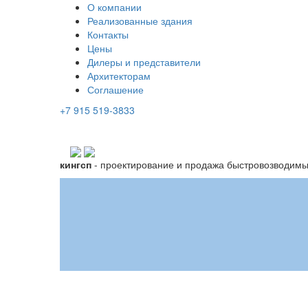
О компании
Реализованные здания
Контакты
Цены
Дилеры и представители
Архитекторам
Соглашение
+7 915 519-3833
кингсп
- проектирование и продажа быстровозводимых