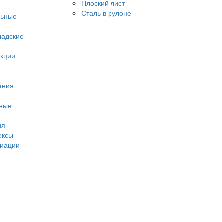
Плоский лист
Сталь в рулоне
льные
ладские
укции
ания
нные
ия
ексы
виации